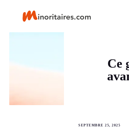
Aller
au
contenu
Ce g
avan
SEPTEMBRE 25, 2025