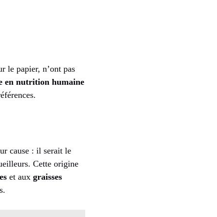
r le papier, n’ont pas
e en nutrition humaine
références.
ur cause : il serait le
eilleurs. Cette origine
es
et aux
graisses
s.