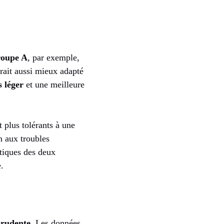
roupe A
, par exemple,
serait aussi mieux adapté
 léger
et une meilleure
t plus tolérants à une
n aux troubles
stiques des deux
.
 prudente
. Les données