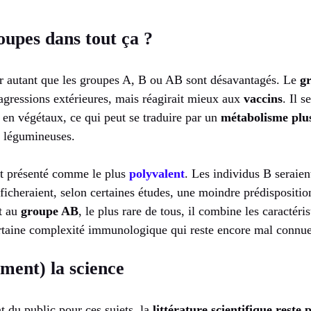
oupes dans tout ça ?
ur autant que les groupes A, B ou AB sont désavantagés. Le
g
 agressions extérieures, mais réagirait mieux aux
vaccins
. Il 
 en végétaux, ce qui peut se traduire par un
métabolisme plus
t légumineuses.
t présenté comme le plus
polyvalent
. Les individus B seraien
fficheraient, selon certaines études, une moindre prédispositio
t au
groupe AB
, le plus rare de tous, il combine les caractéri
rtaine complexité immunologique qui reste encore mal connue
iment) la science
nt du public pour ces sujets, la
littérature scientifique reste