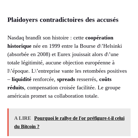
Plaidoyers contradictoires des accusés
Nasdaq brandît son histoire : cette
coopération
historique
née en 1999 entre la Bourse d\’Helsinki
(absorbée en 2008) et Eurex jouissait alors d\’une
totale légitimité, aucune objection européenne à
l\’époque. L\’entreprise vante les retombées positives
–
liquidité
renforcée,
spreads
resserrés,
coûts
réduits
, compensation croisée facilitée. Le groupe
américain promet sa collaboration totale.
A LIRE
Pourquoi le rallye de l'or préfigure-t-il celui
du Bitcoin ?