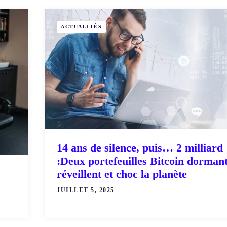
ACTUALITÉS
14 ans de silence, puis… 2 milliard
:Deux portefeuilles Bitcoin dormant
réveillent et choc la planète
JUILLET 5, 2025