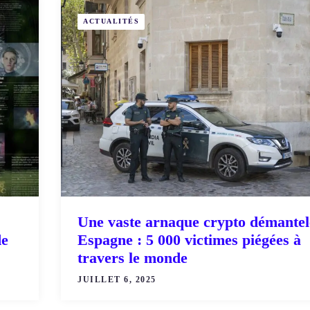
ACTUALITÉS
Une vaste arnaque crypto démantel
de
Espagne : 5 000 victimes piégées à
travers le monde
JUILLET 6, 2025