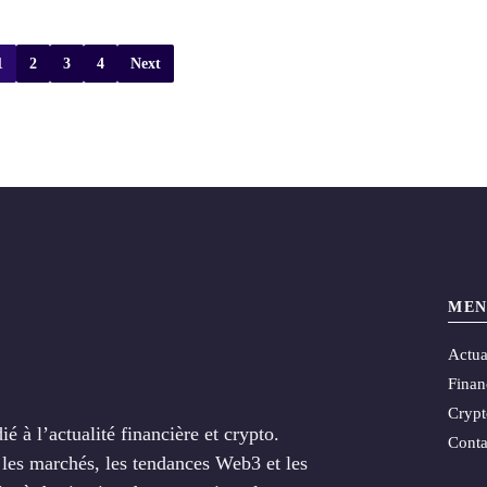
1
2
3
4
Next
MEN
Actua
Finan
Cryp
 à l’actualité financière et crypto.
Conta
e les marchés, les tendances Web3 et les