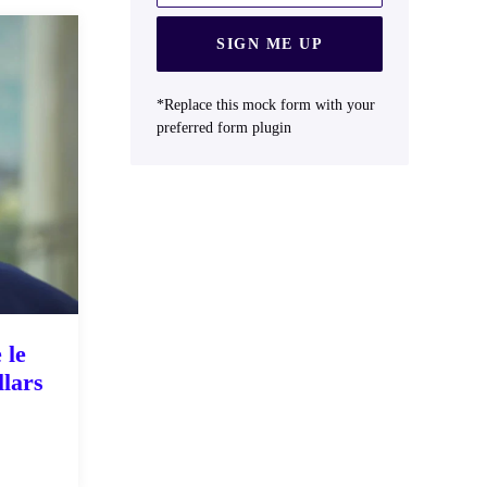
SIGN ME UP
*Replace this mock form with your
preferred form plugin
 le
llars