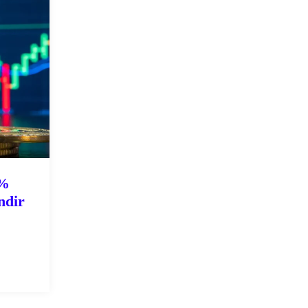
4%
ondir