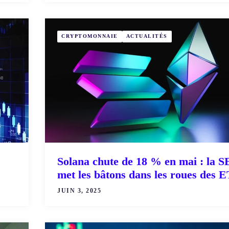
CRYPTOMONNAIE
ACTUALITÉS
Solana chute de 18 % en mai : la 
met les bâtons dans les roues des 
JUIN 3, 2025