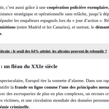
tir, c’est aussi grâce à une
coopération policière exemplaire
istance stratégique et opérationnelle sans relâche, jusqu’à dép
épauler les enquêteurs espagnols lors du « jour d’action ». Ré
uisitions
(entre Madrid et les Canaries), et surtout, le
démant
e
.
coin : le seuil des 64% atteint, les altcoins peuvent-ils rebondir ?
 : un fléau du XXIe siècle
e spectaculaire, Europol tire la sonnette d’alarme. Dans son 
ntifie la
fraude en ligne comme l’une des principales mena
vec des escroqueries de plus en plus complexes, un recours cro
s victimes, et une circulation mondiale des données personn
émie criminelle
.