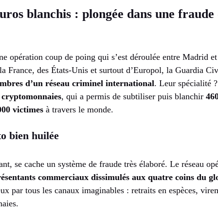
euros blanchis : plongée dans une fraude
ne opération coup de poing qui s’est déroulée entre Madrid et
 la France, des États-Unis et surtout d’Europol, la Guardia Ci
mbres d’un réseau criminel international
. Leur spécialité
n cryptomonnaies
, qui a permis de subtiliser puis blanchir
460
000 victimes
à travers le monde.
o bien huilée
rant, se cache un système de fraude très élaboré. Le réseau opér
résentants commerciaux dissimulés aux quatre coins du gl
eux par tous les canaux imaginables : retraits en espèces, vir
naies.