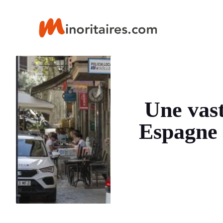
Aller
au
contenu
Une vas
Espagne :