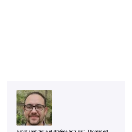
Esprit analytique et stratège hors pair, Thomas est