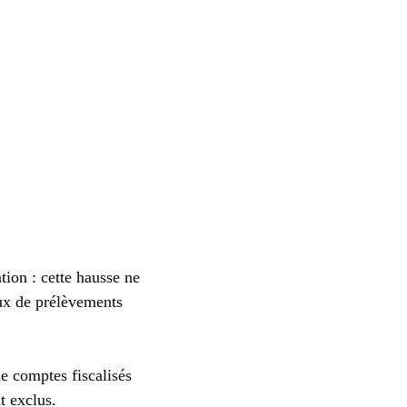
ion : cette hausse ne
aux de prélèvements
de comptes fiscalisés
t exclus.