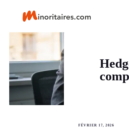
Aller
au
contenu
Hedge
compr
FÉVRIER 17, 2026