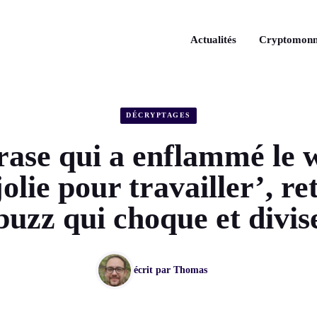
Actualités
Cryptomonn
DÉCRYPTAGES
rase qui a enflammé le w
jolie pour travailler’, re
buzz qui choque et divis
écrit par
Thomas