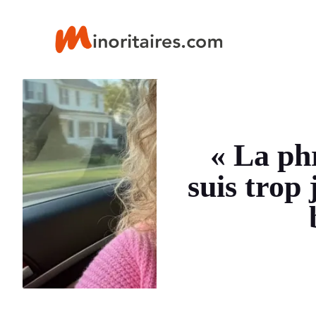
Aller
au
contenu
« La ph
suis trop 