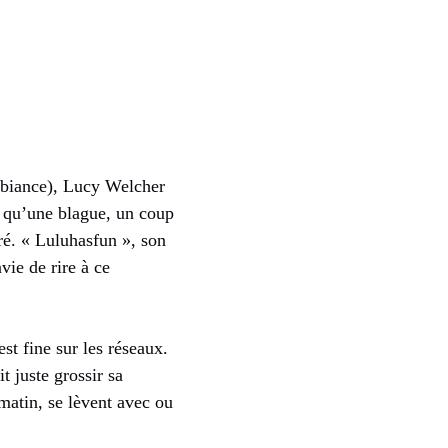
mbiance), Lucy Welcher
t qu’une blague, un coup
ré. « Luluhasfun », son
ie de rire à ce
est fine sur les réseaux.
t juste grossir sa
matin, se lèvent avec ou