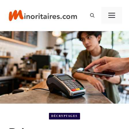
Aller
au
Men
contenu
DÉCRYPTAGES