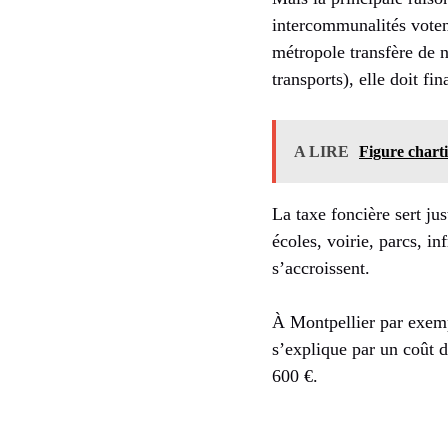
intercommunalités voten
métropole transfère de 
transports), elle doit fi
A LIRE
Figure charti
La taxe foncière sert ju
écoles, voirie, parcs, i
s’accroissent.
À Montpellier par exemp
s’explique par un coût 
600 €.