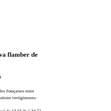
 va flamber de
s
es françaises entre
ations vertigineuses.
ssé de 13,65 % à 34,71