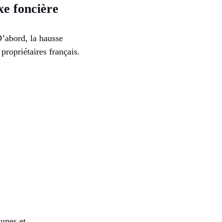
xe foncière
’abord, la hausse
propriétaires français.
munes et