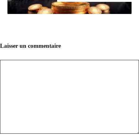
Laisser un commentaire
Commentaire