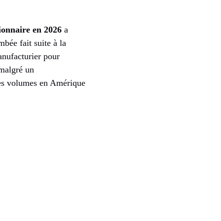
ionnaire en 2026
a
bée fait suite à la
anufacturier pour
 malgré un
 des volumes en Amérique