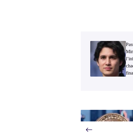
Pass
Min
l’i
cha
fina