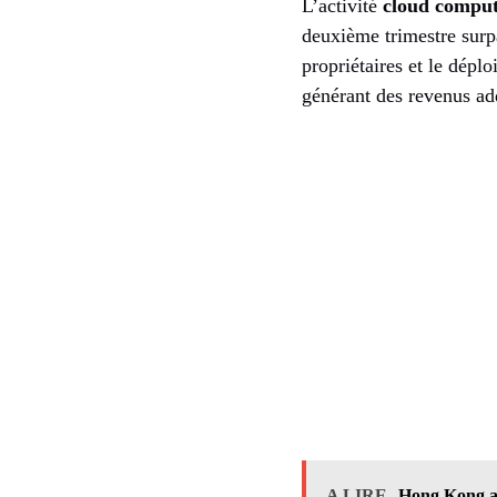
L’activité
cloud compu
deuxième trimestre surp
propriétaires et le dépl
générant des revenus add
A LIRE
Hong Kong ad