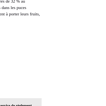
près de 32 % au
s dans les puces
 à porter leurs fruits,
ervice de règlement