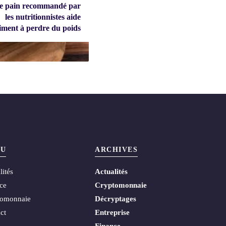
e pain recommandé par
les nutritionnistes aide
iment à perdre du poids
U
ARCHIVES
lités
Actualités
ce
Cryptomonnaie
tomonnaie
Décryptages
ct
Entreprise
Finance