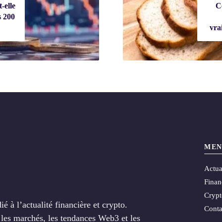
-elle
C
s 200
vra
MEN
Actua
Finan
Cryp
 à l’actualité financière et crypto.
Conta
e les marchés, les tendances Web3 et les