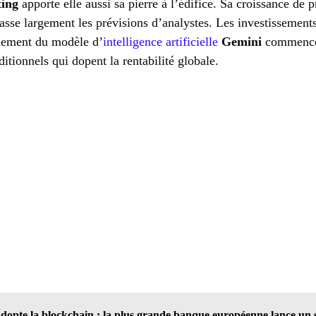
ting
apporte elle aussi sa pierre à l’édifice. Sa croissance de 
asse largement les prévisions d’analystes. Les investissement
oiement du modèle d’
intelligence artificielle
Gemini
commencent
itionnels qui dopent la rentabilité globale.
opte la blockchain : la plus grande banque européenne lance un s