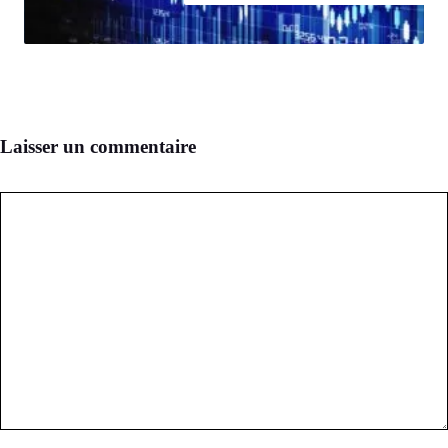
Laisser un commentaire
Commentaire