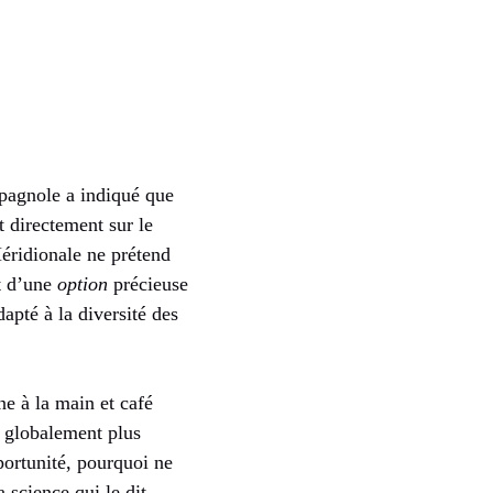
spagnole a indiqué que
t directement sur le
Méridionale ne prétend
it d’une
option
précieuse
apté à la diversité des
ne à la main et café
d globalement plus
portunité, pourquoi ne
 science qui le dit.