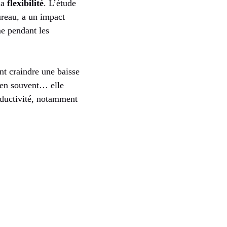
 la
flexibilité
. L’étude
ureau, a un impact
me pendant les
ent craindre une baisse
bien souvent… elle
roductivité, notamment