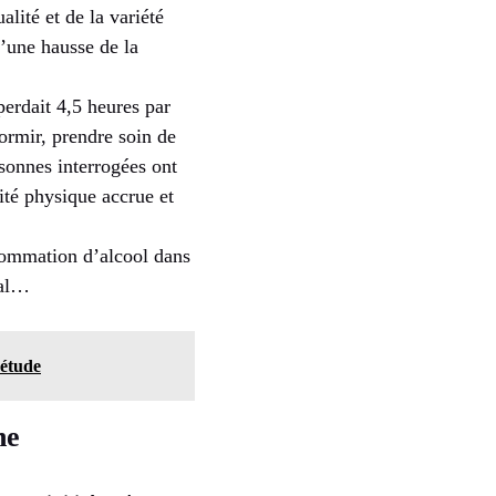
lité et de la variété
u’une hausse de la
erdait 4,5 heures par
dormir, prendre soin de
rsonnes interrogées ont
vité physique accrue et
sommation d’alcool dans
nal…
 étude
he