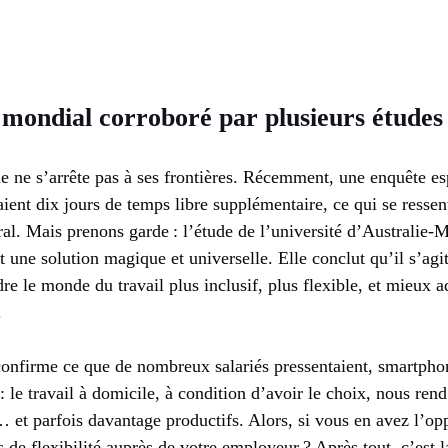
ondial corroboré par plusieurs études
ne ne s’arrête pas à ses frontières. Récemment, une enquête e
naient dix jours de temps libre supplémentaire, ce qui se ressen
al. Mais prenons garde : l’étude de l’université d’Australie-
oit une solution magique et universelle. Elle conclut qu’il s’ag
re le monde du travail plus inclusif, plus flexible, et mieux ad
.
 confirme ce que de nombreux salariés pressentaient, smartpho
: le travail à domicile, à condition d’avoir le choix, nous ren
 et parfois davantage productifs. Alors, si vous en avez l’op
 de flexibilité auprès de votre employeur ? Après tout, c’est la