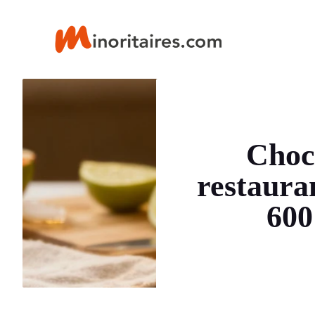
Aller
au
contenu
Choc
restaura
600