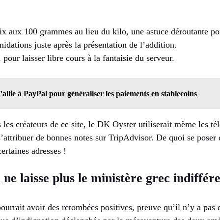
ix aux 100 grammes au lieu du kilo, une astuce déroutante pou
idations juste après la présentation de l’addition.
pour laisser libre cours à la fantaisie du serveur.
allie à PayPal pour généraliser les paiements en stablecoins
s les créateurs de ce site, le DK Oyster utiliserait même les té
s’attribuer de bonnes notes sur TripAdvisor. De quoi se poser 
certaines adresses !
ne laisse plus le ministère grec indiffér
ourrait avoir des retombées positives, preuve qu’il n’y a pas