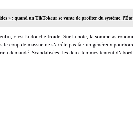
aides » : quand un TikTokeur se vante de profiter du système, l’État
 enfin, c’est la douche froide. Sur la note, la somme astrono
 le coup de massue ne s’arrête pas là : un généreux pourboire
 rien demandé. Scandalisées, les deux femmes tentent d’abord