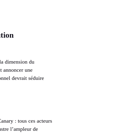
ution
la dimension du
it annoncer une
nnel devrait séduire
anary : tous ces acteurs
ustre l’ampleur de