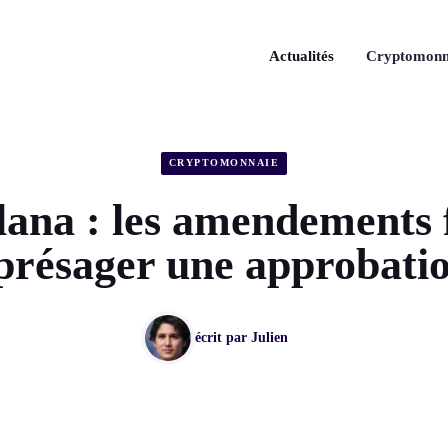
Actualités
Cryptomonn
CRYPTOMONNAIE
ana : les amendements f
 présager une approbati
écrit par
Julien