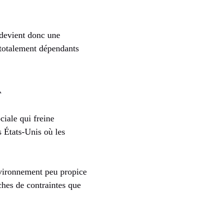
 devient donc une
t totalement dépendants
A
ciale qui freine
s États-Unis où les
nvironnement peu propice
ches de contraintes que