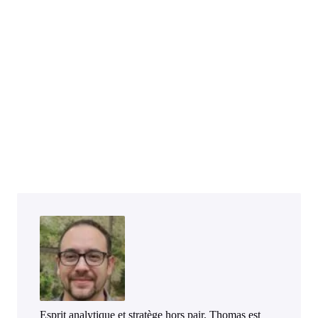
Esprit analytique et stratège hors pair, Thomas est