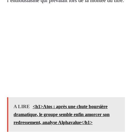
l’enthousiasme qui prévalait lors de la montée du titre.
A LIRE
<h1>Atos : après une chute boursière
dramatique, le groupe semble enfin amorcer son
redressement, analyse Alphavalue</h1>