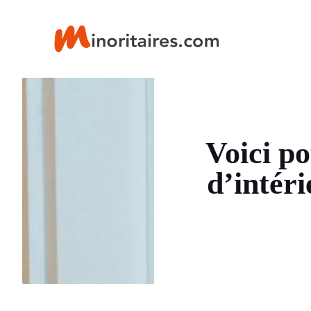
Aller
au
contenu
Voici po
d’intér