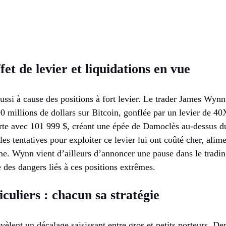
fet de levier et liquidations en vue
aussi à cause des positions à fort levier. Le trader James Wynn 
0 millions de dollars sur Bitcoin, gonflée par un levier de 4
lirte avec 101 999 $, créant une épée de Damoclès au-dessus 
les tentatives pour exploiter ce levier lui ont coûté cher, alim
me. Wynn vient d’ailleurs d’annoncer une pause dans le tradin
 des dangers liés à ces positions extrêmes.
iculiers : chacun sa stratégie
èlent un décalage saisissant entre gros et petits porteurs. D