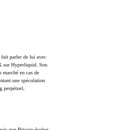
fait parler de lui avec
0X sur Hyperliquid. Son
du marché en cas de
entant une spéculation
g perpétuel,
epuis que Bitcoin évolue