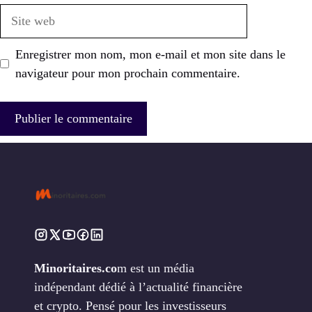
Site
web
Enregistrer mon nom, mon e-mail et mon site dans le
navigateur pour mon prochain commentaire.
Minoritaires.co
m est un média
indépendant dédié à l’actualité financière
et crypto. Pensé pour les investisseurs