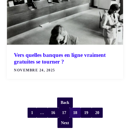
Vers quelles banques en ligne vraiment
gratuites se tourner ?
NOVEMBRE 24, 2025
Back
1
…
16
17
18
19
20
Next