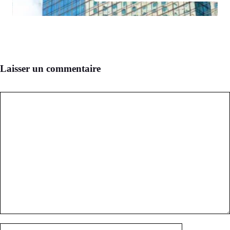
Laisser un commentaire
Commentaire
Nom