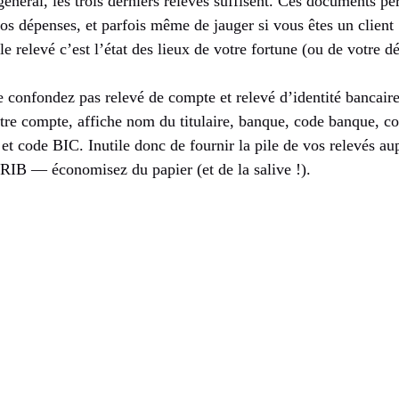
néral, les trois derniers relevés suffisent. Ces documents per
vos dépenses, et parfois même de jauger si vous êtes un client 
 le relevé c’est l’état des lieux de votre fortune (ou de votre d
 ne confondez pas relevé de compte et relevé d’identité bancair
votre compte, affiche nom du titulaire, banque, code banque, 
t code BIC. Inutile donc de fournir la pile de vos relevés au
RIB — économisez du papier (et de la salive !).