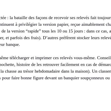
ée : la bataille des façons de recevoir ses relevés fait toujour
tinuent à privilégier la version papier, reçue aimablement ch
e de la version “rapide” tous les 10 ou 15 jours : dans ce cas, 
r, et parfois des frais). D’autres préfèrent stocker leurs relev
eur banque.
ême télécharger et imprimer ces relevés vous-même. Conseils
ochette, histoire de les retrouver facilement en cas de démar
la chasse au trésor hebdomadaire dans la maison). Un classeme
s pour faire bonne figure devant un banquier soupçonneux ou 