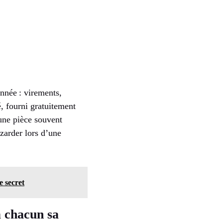
nnée : virements,
é, fourni gratuitement
 une pièce souvent
zarder lors d’une
e secret
à chacun sa