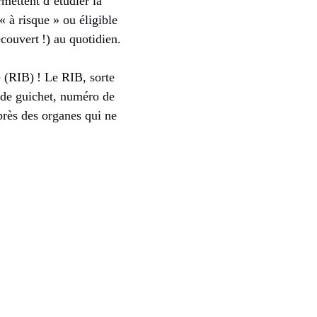
mettent d’étudier la
« à risque » ou éligible
écouvert !) au quotidien.
e (RIB) ! Le RIB, sorte
code guichet, numéro de
près des organes qui ne