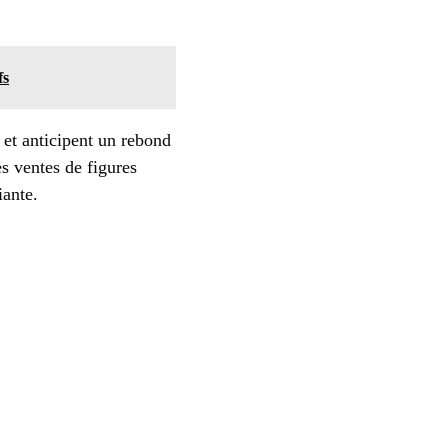
fs
et anticipent un rebond
es ventes de figures
iante.