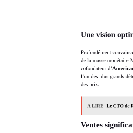
Une vision opti
Profondément convaincu 
de la masse monétaire M
cofondateur d’
American
l’un des plus grands dét
des prix.
A LIRE
Le CTO de Ri
Ventes significa