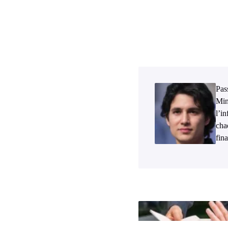
Pass
Min
l’i
cha
fina