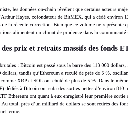
iste, les données on-chain révèlent que certains acteurs maje
 d’Arthur Hayes, cofondateur de BitMEX, qui a cédé environ 13
e la récente correction. Bien que ce volume ne représente q
ations alimentent un climat de prudence dans la communauté 
des prix et retraits massifs des fonds E
 brutales : Bitcoin est passé sous la barre des 113 000 dollars,
0 dollars, tandis qu’Ethereum a reculé de près de 5 %, oscilla
ns comme XRP et SOL ont chuté de plus de 5 %. Dans le même
F
) dédiés à Bitcoin ont subi des sorties nettes d’environ 810 m
ETF Ethereum ont quant à eux enregistré leur première sortie 
 Au total, près d’un milliard de dollars se sont retirés des fon
urt terme.