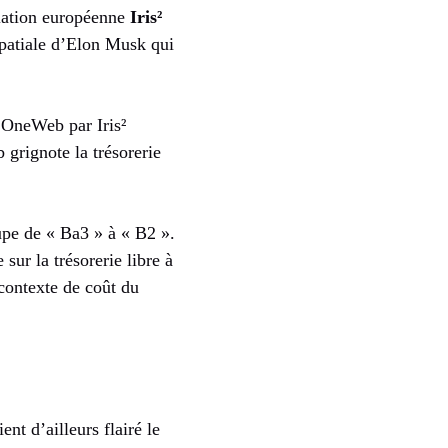
llation européenne
Iris²
spatiale d’Elon Musk qui
 OneWeb par Iris²
grignote la trésorerie
upe de « Ba3 » à « B2 ».
 sur la trésorerie libre à
contexte de coût du
nt d’ailleurs flairé le