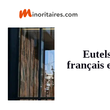
Aller
au
contenu
Eutels
français 