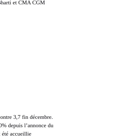
t, Bharti et CMA CGM
 contre 3,7 fin décembre.
 70% depuis l’annonce du
été accueillie