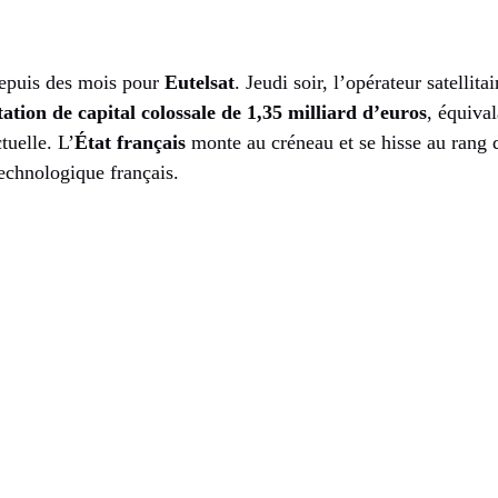
 depuis des mois pour
Eutelsat
. Jeudi soir, l’opérateur satellita
tion de capital colossale de 1,35 milliard d’euros
, équiva
tuelle. L’
État français
monte au créneau et se hisse au rang 
echnologique français.