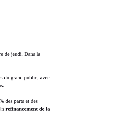
re de jeudi. Dans la
ès du grand public, avec
ns.
9% des parts et des
 Un
refinancement de la