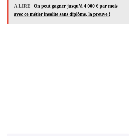
A LIRE
On peut gagner jusqu’à 4 000 € par mois
avec ce métier insolite sans diplôme, la preuve !