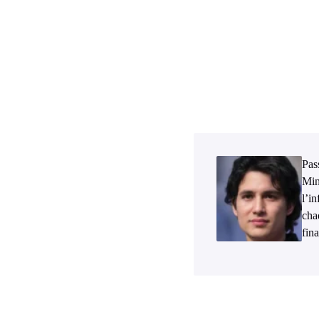
Pass
Min
l’i
cha
fina