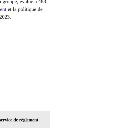
u groupe, évalué à 488
ent
et la politique de
 2023.
ervice de règlement