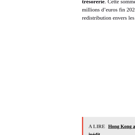
trésorerie
. Cette somme
millions d’euros fin 202
redistribution envers le
A LIRE
Hong Kong ad
inédit