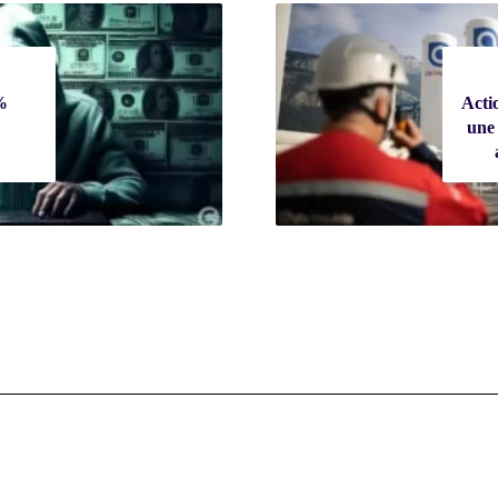
%
Acti
une 