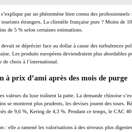
 s’explique par un phénomène bien connu des professionnels :
e touristes étrangers. La clientèle française pure ? Moins de 
s de 5 % selon certaines estimations.
 devait se déprécier face au dollar à cause des turbulences poli
ine. Les produits européens deviendraient plus abordables pou
e de choix à l’international.
in à prix d’ami après des mois de purge
es valeurs du luxe traînent la patte. La demande chinoise s’ess
s se montrent plus prudents, les devises jouent des tours. 
mès de 9,6 %, Kering de 4,3 %. Pendant ce temps, le CAC 40 
on : elle a ramené les valorisations à des niveaux plus digest