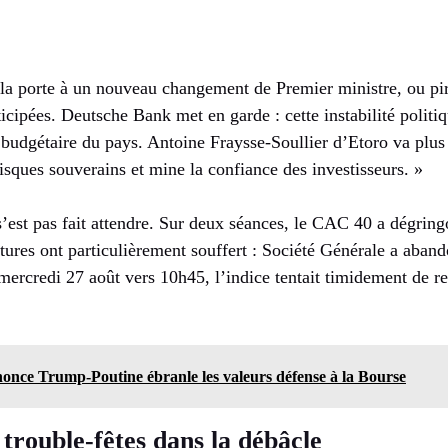
 la porte à un nouveau changement de Premier ministre, ou pir
nticipées. Deutsche Bank met en garde : cette instabilité poli
 budgétaire du pays. Antoine Fraysse-Soullier d’Etoro va plus 
risques souverains et mine la confiance des investisseurs. »
s’est pas fait attendre. Sur deux séances, le CAC 40 a dégrin
ctures ont particulièrement souffert : Société Générale a aba
ercredi 27 août vers 10h45, l’indice tentait timidement de re
nnonce Trump-Poutine ébranle les valeurs défense à la Bourse
 trouble-fêtes dans la débâcle