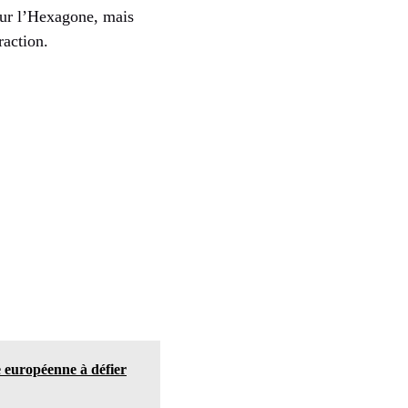
sur l’Hexagone, mais
raction.
e européenne à défier