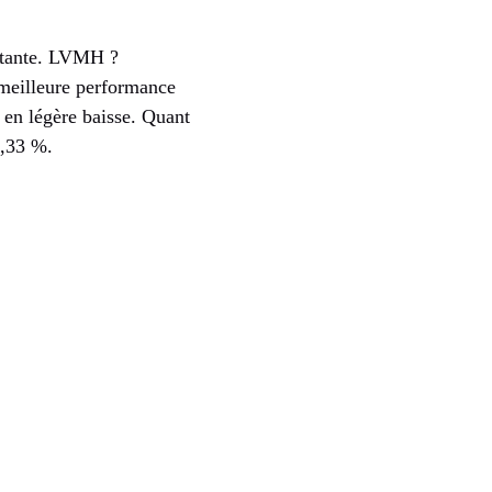
tante. LVMH ?
 meilleure performance
en légère baisse. Quant
1,33 %.