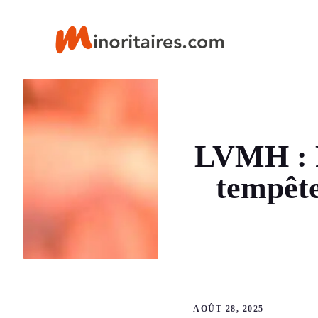
Aller
au
contenu
LVMH : P
tempête
AOÛT 28, 2025