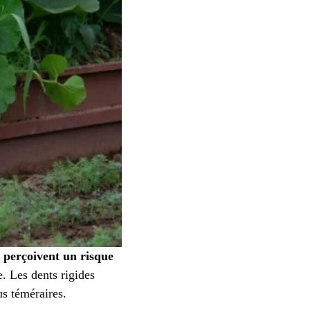
s perçoivent un risque
e. Les dents rigides
us téméraires.