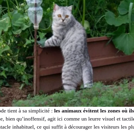
e tient à sa simplicité :
les animaux évitent les zones où il
ue, bien qu’inoffensif, agit ici comme un leurre visuel et tactil
acle inhabituel, ce qui suffit à décourager les visiteurs les pl