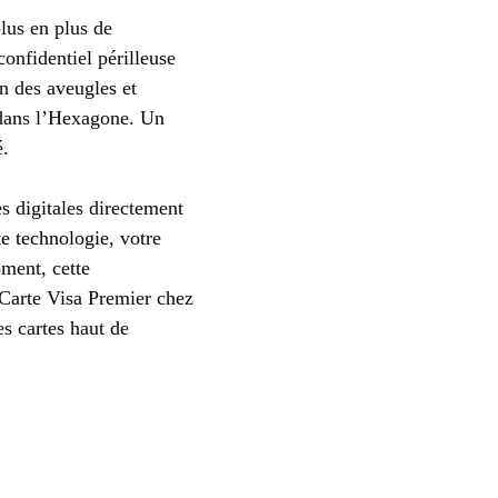
plus en plus de
onfidentiel périlleuse
on des aveugles et
 dans l’Hexagone. Un
é.
es digitales directement
te technologie, votre
oment, cette
a Carte Visa Premier chez
s cartes haut de