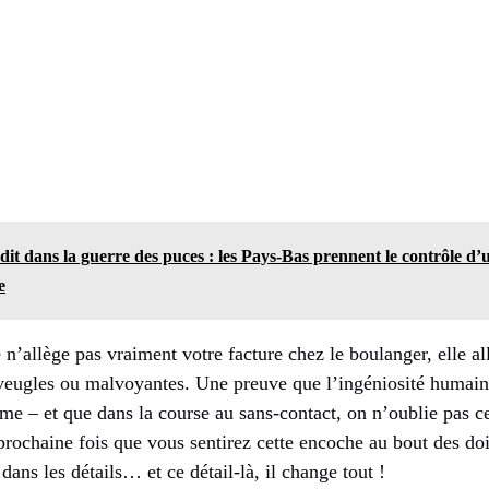
it dans la guerre des puces : les Pays-Bas prennent le contrôle d’
e
n’allège pas vraiment votre facture chez le boulanger, elle al
veugles ou malvoyantes. Une preuve que l’ingéniosité humain
ome – et que dans la course au sans-contact, on n’oublie pas 
prochaine fois que vous sentirez cette encoche au bout des doi
dans les détails… et ce détail-là, il change tout !