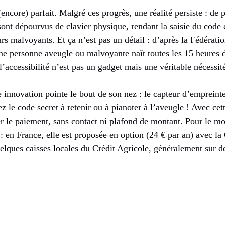
(encore) parfait. Malgré ces progrès, une réalité persiste : de 
nt dépourvus de clavier physique, rendant la saisie du code c
rs malvoyants. Et ça n’est pas un détail : d’après la Fédérati
e personne aveugle ou malvoyante naît toutes les 15 heures
l’accessibilité n’est pas un gadget mais une véritable nécessit
e innovation pointe le bout de son nez : le capteur d’empreint
ez le code secret à retenir ou à pianoter à l’aveugle ! Avec cet
er le paiement, sans contact ni plafond de montant. Pour le m
e : en France, elle est proposée en option (24 € par an) avec l
lques caisses locales du Crédit Agricole, généralement sur de