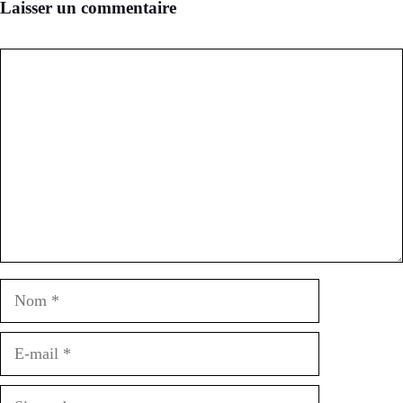
Laisser un commentaire
Commentaire
Nom
E-
mail
Site