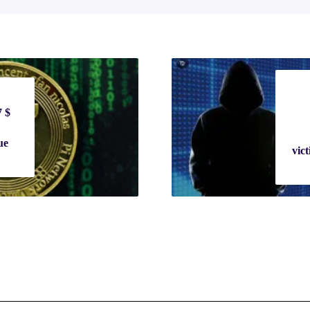
7 $
ue
vict