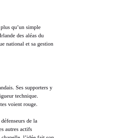
n plus qu’un simple
Irlande des aléas du
e national et sa gestion
andais. Ses supporters y
igueur technique.
stes voient rouge.
s défenseurs de la
s autres actifs
chapelle, l’idée fait son