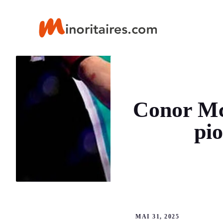
Aller
au
contenu
Conor McG
pio
MAI 31, 2025