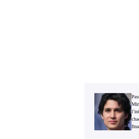
Pass
Min
l’i
cha
fina