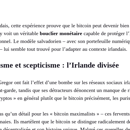
dais, cette expérience prouve que le bitcoin peut devenir bie
 y voit un véritable
bouclier monétaire
capable de protéger l’
onnel. Le modèle salvadorien – avec son portefeuille numériqu
 – lui semble tout trouvé pour l’adapter au contexte irlandais.
sme et scepticisme : l’Irlande divisée
egor ont fait l’effet d’une bombe sur les réseaux sociaux irl
nt-garde, tandis que ses détracteurs dénoncent un manque de r
yptos » en général plutôt que le bitcoin précisément, les puri
pas qu’un détail pour les « bitcoin maximalists » – ces fervent
ies. Ils martèlent que le bitcoin se distingue radicalement de
 décentralisée et son histoire unique. Malgré ces querelles de 