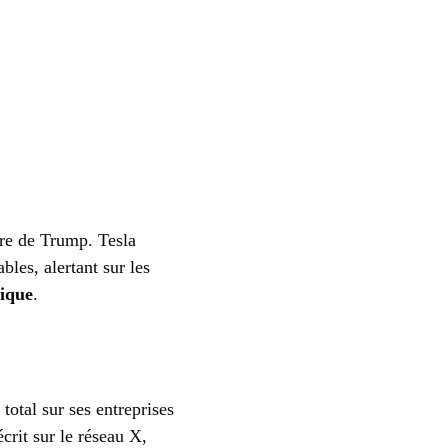
ire de Trump. Tesla
les, alertant sur les
rique
.
otal sur ses entreprises
écrit sur le réseau X,