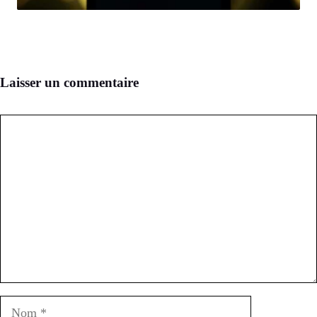
Laisser un commentaire
Commentaire
Nom