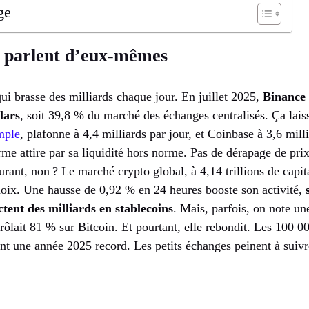
ge
i parlent d’eux-mêmes
i brasse des milliards chaque jour. En juillet 2025,
Binance 
lars
, soit 39,8 % du marché des échanges centralisés. Ça laiss
mple
, plafonne à 4,4 milliards par jour, et Coinbase à 3,6 mil
forme attire par sa liquidité hors norme. Pas de dérapage de pr
urant, non ? Le marché crypto global, à 4,14 trillions de capit
oix. Une hausse de 0,92 % en 24 heures booste son activité,
ectent des milliards en stablecoins
. Mais, parfois, on note un
frôlait 81 % sur Bitcoin. Et pourtant, elle rebondit. Les 100 
t une année 2025 record. Les petits échanges peinent à suivr