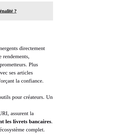
énalité ?
mergents directement
de rendements,
prometteurs. Plus
ec ses articles
forçant la confiance.
utils pour créateurs. Un
RI, assurent la
t les livrets bancaires
.
n écosystème complet.