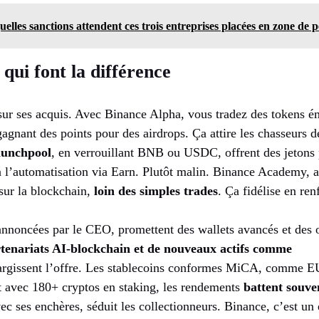
elles sanctions attendent ces trois entreprises placées en zone de p
qui font la différence
sur ses acquis. Avec Binance Alpha, vous tradez des tokens é
gagnant des points pour des airdrops. Ça attire les chasseurs 
aunchpool
, en verrouillant BNB ou USDC, offrent des jetons 
 l’automatisation via Earn. Plutôt malin. Binance Academy, av
sur la blockchain,
loin des simples trades
. Ça fidélise en ren
annoncées par le CEO, promettent des wallets avancés et des o
tenariats AI-blockchain et de nouveaux actifs comme
argissent l’offre. Les stablecoins conformes MiCA, comme EU
t avec 180+ cryptos en staking, les rendements
battent souven
c ses enchères, séduit les collectionneurs. Binance, c’est u