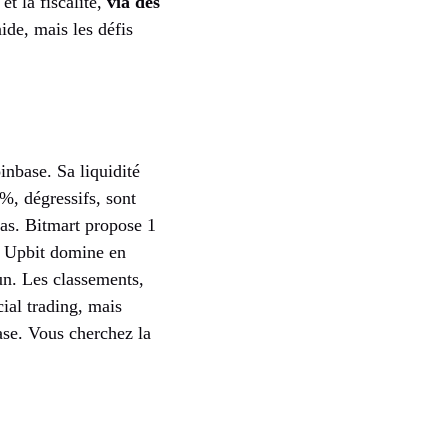
et la fiscalité,
via des
de, mais les défis
inbase. Sa liquidité
 %, dégressifs, sont
bas. Bitmart propose 1
et Upbit domine en
un. Les classements,
ial trading, mais
ase. Vous cherchez la