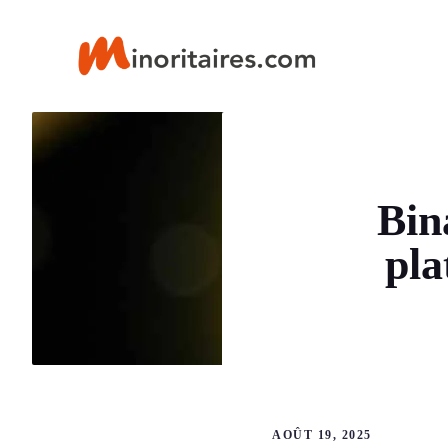
Aller
au
contenu
Bin
pla
AOÛT 19, 2025