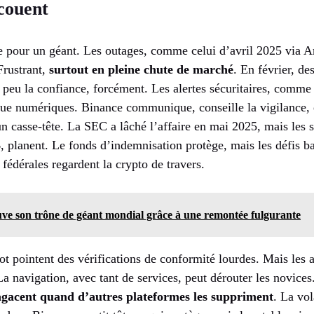
ecouent
e pour un géant. Les outages, comme celui d’avril 2025 via
Frustrant,
surtout en pleine chute de marché
. En février, de
 peu la confiance, forcément. Les alertes sécuritaires, comme
que numériques. Binance communique, conseille la vigilance, e
un casse-tête. La SEC a lâché l’affaire en mai 2025, mais les
B
, planent. Le fonds d’indemnisation protège, mais les défis b
fédérales regardent la crypto de travers.
uve son trône de géant mondial grâce à une remontée fulgurante
lot pointent des vérifications de conformité lourdes. Mais les 
 La navigation, avec tant de services, peut dérouter les novice
agacent quand d’autres plateformes les suppriment
. La vol