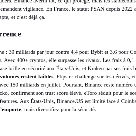
raders. Binance avertit tôt, ce qui protège, mais les stablecoins 
demandent vigilance. En France, le statut PSAN depuis 2022 ai
pte, et c’est déjà ça.
rrence
 : 30 milliards par jour contre 4,4 pour Bybit et 3,6 pour Co
es. Avec 400+ cryptos, elle surpasse les rivaux. Les frais à 0,1
se brille en sécurité aux États-Unis, et Kraken par ses frais 
 volumes restent faibles
. Flipster challenge sur les dérivés, 
c 150 milliards en juillet. Pourtant, Binance reste numéro 
, confirment son trust score élevé. eToro séduit pour le soc
 features. Aux États-Unis, Binance.US est limité face à Coinb
l’emporte
, mais diversifiez pour la sécurité.