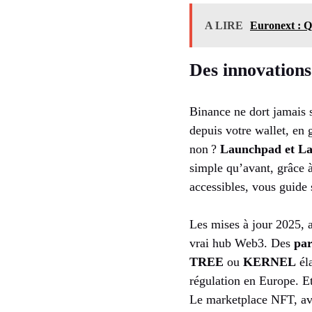
A LIRE
Euronext : Qu
Des innovations 
Binance ne dort jamais 
depuis votre wallet, en 
non ?
Launchpad et L
simple qu’avant, grâce à
accessibles, vous guide 
Les mises à jour 2025, 
vrai hub Web3. Des
par
TREE
ou
KERNEL
él
régulation en Europe. E
Le marketplace NFT, ave