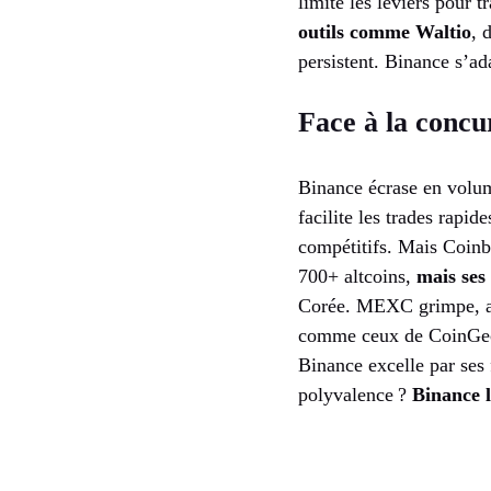
limite les leviers pour t
outils comme Waltio
, 
persistent. Binance s’ada
Face à la concu
Binance écrase en volume
facilite les trades rapid
compétitifs. Mais Coinba
700+ altcoins,
mais ses
Corée. MEXC grimpe, ave
comme ceux de CoinGecko
Binance excelle par ses
polyvalence ?
Binance 