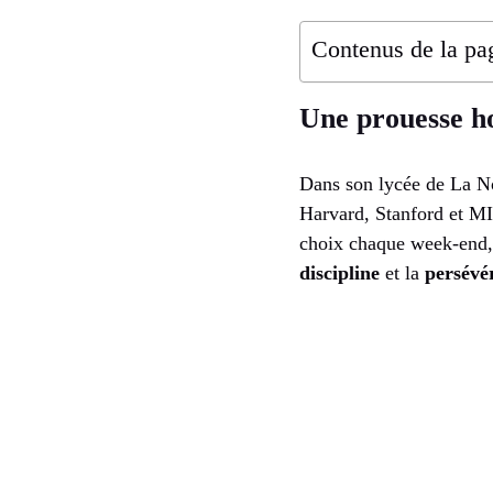
Contenus de la pa
Une prouesse h
Dans son lycée de La N
Harvard, Stanford et MIT
choix chaque week‑end, 
discipline
et la
persévé