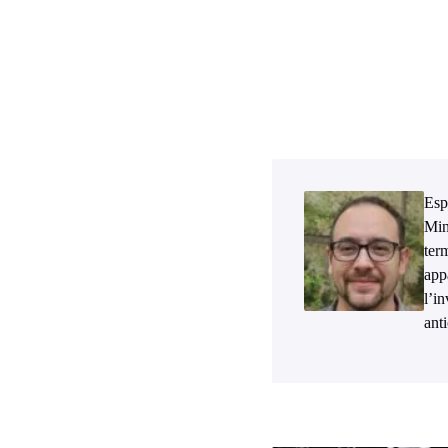
Esp
Min
ter
app
l’i
ant