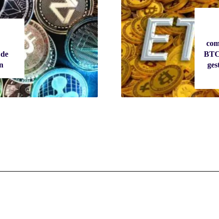
com
 de
BTC 
on
ges