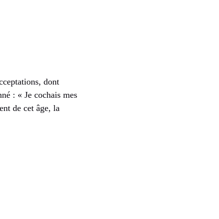
cceptations, dont
né : « Je cocha­­is mes
nt de cet âge, la