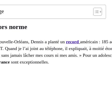
ge
ors norme
ouvelle-Orléans, Dennis a planté un
record
américain : 185 a
. Quand je l’ai joint au téléphone, il expliquait, à moitié éton
sans jamais lâcher mes cours ni mes amis. » Pour un adolesce
rance
sont exceptionnelles.