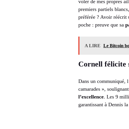
voler de mes propres ail
premiers partiels blancs
préférée ? Avoir réécri
poche : preuve que sa
p
A LIRE
Le Bitcoin bo
Cornell félicit
Dans un communiqué, l’U
camarades », soulignant 
l’excellence
. Les 9 mill
garantissant à Dennis l