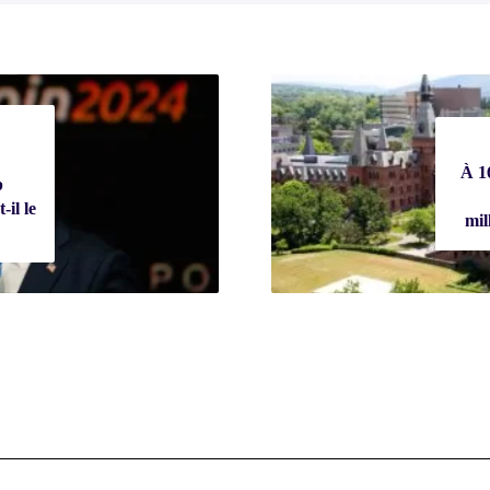
À 16
p
-il le
mil