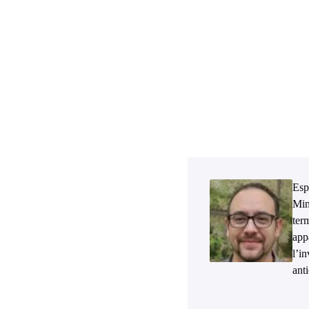
Esp
Min
ter
app
l’i
ant