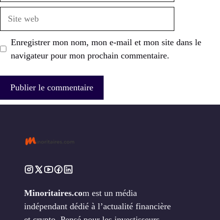
Site
web
Enregistrer mon nom, mon e-mail et mon site dans le
navigateur pour mon prochain commentaire.
Minoritaires.co
m est un média
indépendant dédié à l’actualité financière
et crypto. Pensé pour les investisseurs