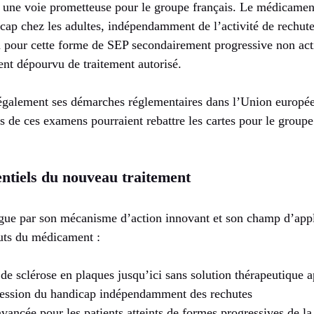
 une voie prometteuse pour le groupe français. Le médicament 
cap chez les adultes, indépendamment de l’activité de rechute
n pour cette forme de SEP secondairement progressive non ac
ent dépourvu de traitement autorisé.
 également ses démarches réglementaires dans l’Union europée
ats de ces examens pourraient rebattre les cartes pour le group
ntiels du nouveau traitement
ingue par son mécanisme d’action innovant et son champ d’appl
outs du médicament :
de sclérose en plaques jusqu’ici sans solution thérapeutique 
gression du handicap indépendamment des rechutes
vancée pour les patients atteints de formes progressives de l