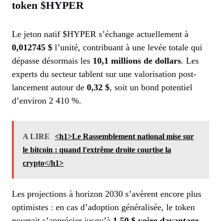
token $HYPER
Le jeton natif $HYPER s’échange actuellement à
0,012745 $
l’unité, contribuant à une levée totale qui
dépasse désormais les
10,1 millions de dollars
. Les
experts du secteur tablent sur une valorisation post-
lancement autour de
0,32 $
, soit un bond potentiel
d’environ 2 410 %.
A LIRE
<h1>Le Rassemblement national mise sur
le bitcoin : quand l'extrême droite courtise la
crypto</h1>
Les projections à horizon 2030 s’avèrent encore plus
optimistes : en cas d’adoption généralisée, le token
pourrait s’apprécier jusqu’à
1,50 $ voire davantage
,