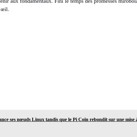
venir aux fondamentaux. Fini le temps des promesses mirobola
œil.
ance ses nœuds Linux tandis que le Pi Coin rebondit sur une mise à