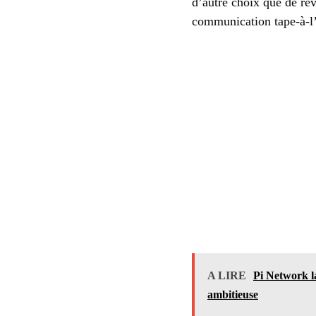
d’autre choix que de re
communication tape-à-l’
A LIRE
Pi Network l
ambitieuse