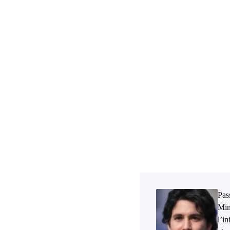
Pass
Min
l’i