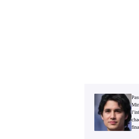
Pass
Min
l’i
cha
fina