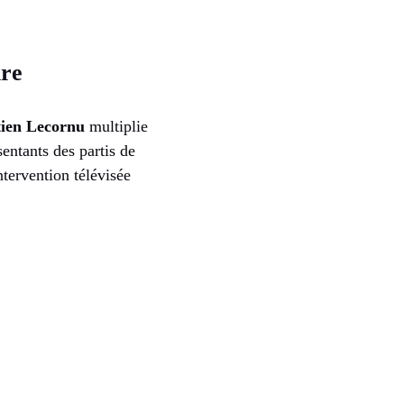
ire
tien Lecornu
multiplie
entants des partis de
ntervention télévisée