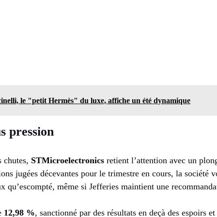
nelli, le "petit Hermès" du luxe, affiche un été dynamique
s pression
s chutes,
STMicroelectronics
retient l’attention avec un plo
ions jugées décevantes pour le trimestre en cours, la société 
ux qu’escompté, même si Jefferies maintient une recommandat
e
12,98 %
, sanctionné par des résultats en deçà des espoirs et