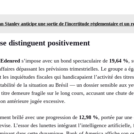
 Stanley anticipe une sortie de l'incertitude réglementaire et un 
 se distinguent positivement
,
Edenred
s’impose avec un bond spectaculaire de
19,64 %
, 
affaires dépassant les prévisions trimestrielles. Le groupe a é
 les inquiétudes fiscales qui handicapaient l’activité des titre
stabilité de la situation au Brésil — un dossier sensible aux y
 titre demeure fragile sur le long cours, accusant une chute de
ion antérieure jugée excessive.
ment brillé avec une progression de
12,98 %
, portée par une
ise. L’essor des lunettes intégrant l’intelligence artificielle, 
rminant dans cette dynamique. Bank of America affiche son op