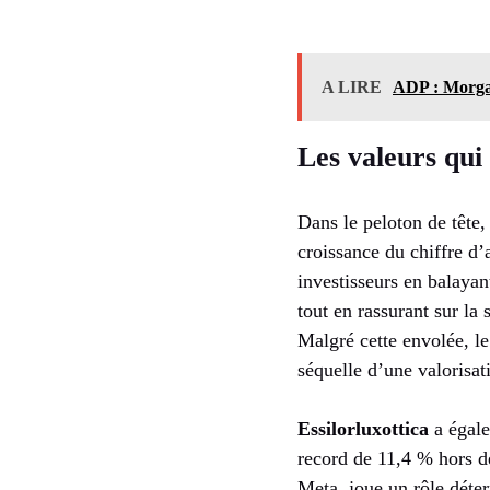
A LIRE
ADP : Morgan
Les valeurs qui
Dans le peloton de tête
croissance du chiffre d’
investisseurs en balayant
tout en rassurant sur la 
Malgré cette envolée, le
séquelle d’une valorisat
Essilorluxottica
a égale
record de 11,4 % hors dev
Meta, joue un rôle déte