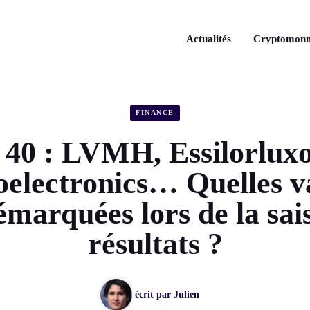
Actualités
Cryptomonn
FINANCE
40 : LVMH, Essilorluxot
electronics… Quelles va
émarquées lors de la sai
résultats ?
écrit par
Julien