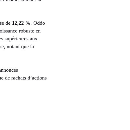
sse de
12,22 %
. Oddo
oissance robuste en
es supérieures aux
e, notant que la
 annonces
me de rachats d’actions