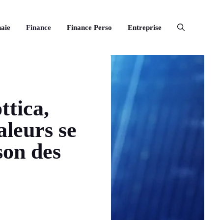
aie
Finance
Finance Perso
Entreprise
tica,
leurs se
son des