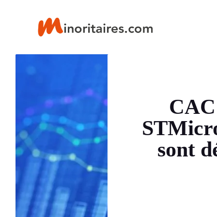
Aller
au
contenu
CAC 
STMicro
sont d