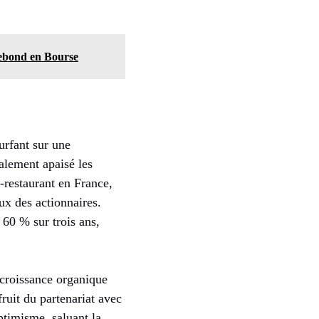
rebond en Bourse
surfant sur une
galement apaisé les
s-restaurant en France,
eux des actionnaires.
 60 % sur trois ans,
 croissance organique
fruit du partenariat avec
timisme, saluant la