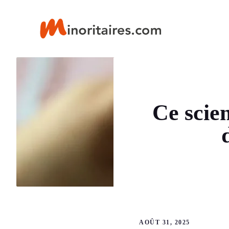
Aller
au
contenu
Ce scien
AOÛT 31, 2025