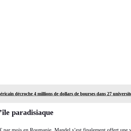
ricain décroche 4 millions de dollars de bourses dans 27 universit
’île paradisiaque
8 € par mois en Roumanie, Mandel s’est finalement offert une 