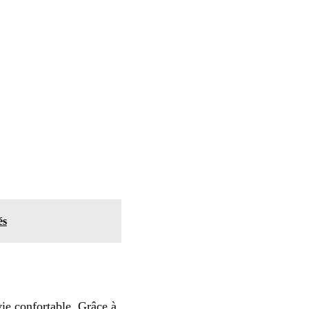
és
vie confortable. Grâce à