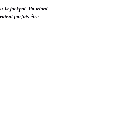
er le
jackpot
. Pourtant,
aient parfois être