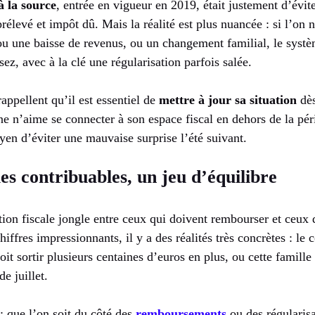
à la source
, entrée en vigueur en 2019, était justement d’évite
rélevé et impôt dû. Mais la réalité est plus nuancée : si l’on 
u une baisse de revenus, ou un changement familial, le systè
sez, avec à la clé une régularisation parfois salée.
rappellent qu’il est essentiel de
mettre à jour sa situation
dès
ne n’aime se connecter à son espace fiscal en dehors de la pér
yen d’éviter une mauvaise surprise l’été suivant.
 les contribuables, un jeu d’équilibre
ion fiscale jongle entre ceux qui doivent rembourser et ceux 
hiffres impressionnants, il y a des réalités très concrètes : le 
doit sortir plusieurs centaines d’euros en plus, ou cette famill
e juillet.
 : que l’on soit du côté des
remboursements
ou des régularis