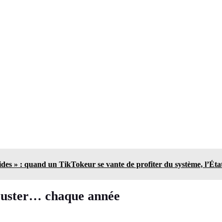
aides » : quand un TikTokeur se vante de profiter du système, l’État
juster… chaque année