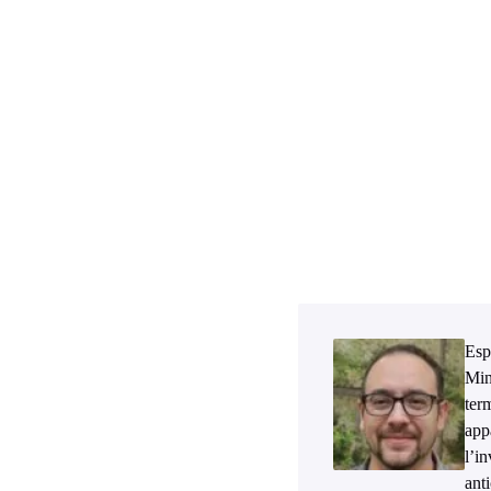
Esp
Min
ter
app
l’i
ant