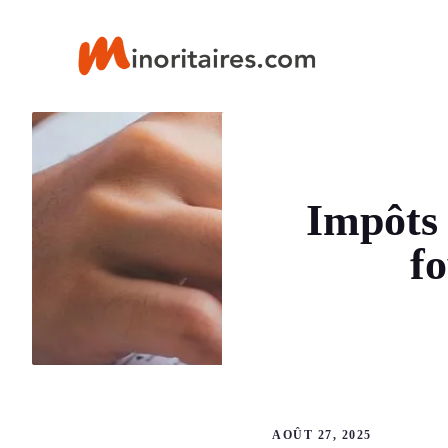
Aller
au
contenu
Impôts 
fo
AOÛT 27, 2025