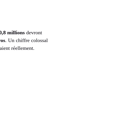
0,8 millions
devront
ros
. Un chiffre colossal
vaient réellement.