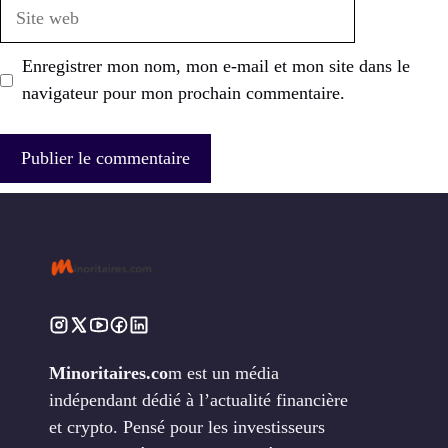
Site
web
Enregistrer mon nom, mon e-mail et mon site dans le
navigateur pour mon prochain commentaire.
Minoritaires.co
m est un média
indépendant dédié à l’actualité financière
et crypto. Pensé pour les investisseurs