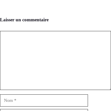
Laisser un commentaire
Commentaire
Nom